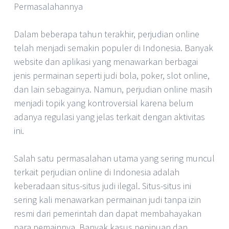
Permasalahannya
Dalam beberapa tahun terakhir, perjudian online
telah menjadi semakin populer di Indonesia. Banyak
website dan aplikasi yang menawarkan berbagai
jenis permainan seperti judi bola, poker, slot online,
dan lain sebagainya. Namun, perjudian online masih
menjadi topik yang kontroversial karena belum
adanya regulasi yang jelas terkait dengan aktivitas
ini.
Salah satu permasalahan utama yang sering muncul
terkait perjudian online di Indonesia adalah
keberadaan situs-situs judi ilegal. Situs-situs ini
sering kali menawarkan permainan judi tanpa izin
resmi dari pemerintah dan dapat membahayakan
para pemainnya. Banyak kasus penipuan dan