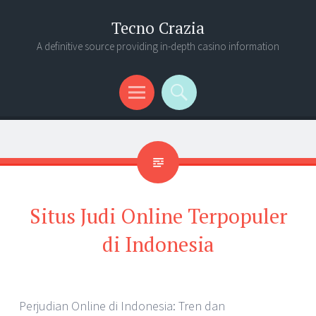
Tecno Crazia
A definitive source providing in-depth casino information
Menu
Search
Situs Judi Online Terpopuler
di Indonesia
Perjudian Online di Indonesia: Tren dan